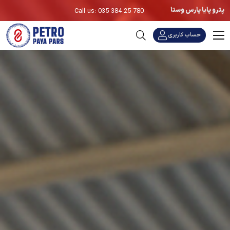
پترو پایا پارس وستا
Call us: 035 384 25 780
حساب کاربری