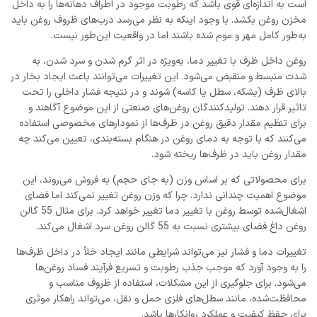
است به اندازه‌ای قوی باشد که رطوبت موجود در اطراف دهانه‌ها را به داخل
مخزن روغن بکشد. با وجود اینکه به نظر می‌رسد درب‌های ظروف روغن باید
به‌طور کامل مهر و موم شده باشند اما در واقعیت این‌طور نیست.
روغن داخل ظرف با تغییر دما، به‌ویژه در اثر گرم شدن و سرد شدن، به
شدت منبسط و منقبض می‌شود. این تغییرات می‌توانند باعث ایجاد بخار در
بالای ظرف (بشکه، سطل یا کاسه) شوند و در نتیجه فشار داخلی را تحت
تاثیر قرار دهند. تولیدکنندگان روغن‌های صنعتی از این موضوع آگاهند و
برای تنظیم مقدار دقیق روغن در ظرف‌ها از نمودارهای مخصوصی استفاده
می‌کنند که با توجه به دمای روغن در هنگام بسته‌بندی، تعیین می‌کند چه
مقدار روغن باید در ظرف‌ها ریخته شود.
برای محصولاتی که بر اساس وزن (به جای حجم) به فروش می‌روند، این
موضوع اهمیت چندانی ندارد. چرا که وزن روغن تغییر نمی‌کند اما فضای
اشغال‌شده توسط روغن با تغییر دما تغییر خواهد کرد. برای مثال 55 گالن
روغن داغ فضای بیشتری نسبت به 55 گالن روغن سرد اشغال می‌کند.
تغییرات دما و فشار نیز می‌تواند شرایطی مانند ایجاد خلأ در داخل ظرف‌ها
را به وجود آورد که موجب جذب رطوبت و تسریع فرآیند فساد روغن‌ها
می‌شود. برای جلوگیری از این مشکلات، استفاده از ظروف مناسب و
محافظت‌شده، مانند سطل‌های فلزی حمل و نقل، می‌تواند راهکار موثری
برای حفظ کیفیت و عملکرد روانکارها باشد.