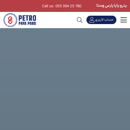
پترو پایا پارس وستا
Call us: 035 384 25 780
حساب کاربری