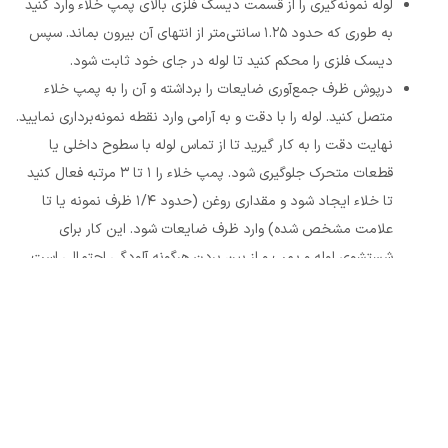
لوله نمونه‌گیری را از قسمت دیسک فلزی بالای پمپ خلاء وارد کنید
به طوری که حدود ۱.۲۵ سانتی‌متر از انتهای آن بیرون بماند. سپس
دیسک فلزی را محکم کنید تا لوله در جای خود ثابت شود.
درپوش ظرف جمع‌آوری ضایعات را برداشته و آن را به پمپ خلاء
متصل کنید. لوله را با دقت و به آرامی وارد نقطه نمونه‌برداری نمایید.
نهایت دقت را به کار گیرید تا از تماس لوله با سطوح داخلی یا
قطعات متحرک جلوگیری شود. پمپ خلاء را ۱ تا ۳ مرتبه فعال کنید
تا خلاء ایجاد شود و مقداری روغن (حدود ۱/۴ ظرف نمونه یا تا
علامت مشخص شده) وارد ظرف ضایعات شود. این کار برای
شستشوی لوله و پمپ و از بین بردن هرگونه آلودگی احتمالی است.
سپس ظرف ضایعات را جدا کرده و آن را به درستی دور بیندازید.
پمپ خلاء را به ظرف نمونه‌گیری اصلی (بطری تمیز) متصل نمایید.
درب ظرف نمونه‌گیری باید تا زمان استفاده کاملاً بسته بماند. پمپ
خلاء را به کار اندازید تا روغن به داخل ظرف نمونه‌گیری کشیده شود.
دقت کنید که ظرف تا سطح توصیه‌شده (معمولاً سه‌چهارم ظرفیت
یا حدود ۱.۲ سانتی‌متر مانده به لبه) پر شود.