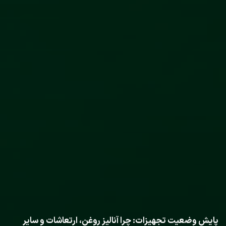
پایش وضعیت تجهیزات: چرا آنالیز روغن، ارتعاشات و سایر