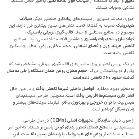
دقیق
و الزام به استفاده از
سیالات فوق‌العاده تمیز
، به‌طور خاص مستعد
تشکیل رسوبات هستند.
امروزه، همانند بسیاری از سیستم‌های روانکاری صنعتی دیگر،
سیالات
هیدرولیک
نسبت به گذشته تحت تنش‌های بسیار بیشتری قرار دارند. این
موضوع در صنایع مختلفی از جمله
قالب‌گیری تزریقی پلاستیک،
فولادسازی، تجهیزات راه‌سازی و ماشین‌آلات
مشاهده می‌شود. به‌منظور
کاهش هزینه، وزن و فضای اشغالی
، حجم مخازن روغن به‌طور چشمگیری
کاهش یافته است.
در یک بررسی اخیر بر روی ماشین‌های قالب‌گیری تزریقی، مشخص شد که
یکی از تولیدکنندگان بزرگ،
حجم مخزن روغن همان دستگاه را طی ده سال
گذشته حدود ۴۰٪ کاهش داده است
.
به‌منظور بهبود عملکرد،
فواصل داخلی شیرها کاهش یافته
و در عین حال
فشار کاری سیستم‌ها افزایش یافته است
. همچنین طراحی سیستم‌های
هیدرولیک با
توان خروجی و بهره‌وری بالاتر
، نیازمند
سرعت‌های بیشتر و
زمان سیکل کوتاه‌تر
است.
از سوی دیگر،
سازندگان تجهیزات اصلی (OEMs)
در حال طراحی
سیستم‌هایی با
سطح صدای کمتر و ردپای کربنی پایین‌تر
هستند که این امر
مستلزم استفاده از
روغن‌های هیدرولیک با راندمان بسیار بالا
است. این