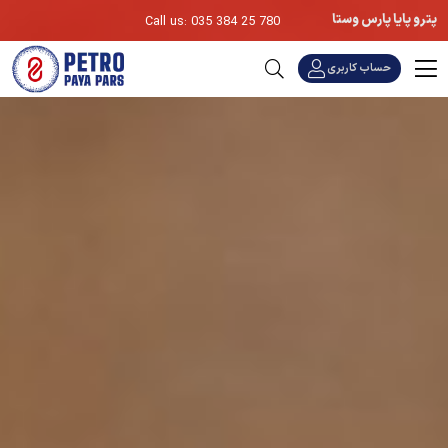
پترو پایا پارس وستا
Call us: 035 384 25 780
حساب کاربری