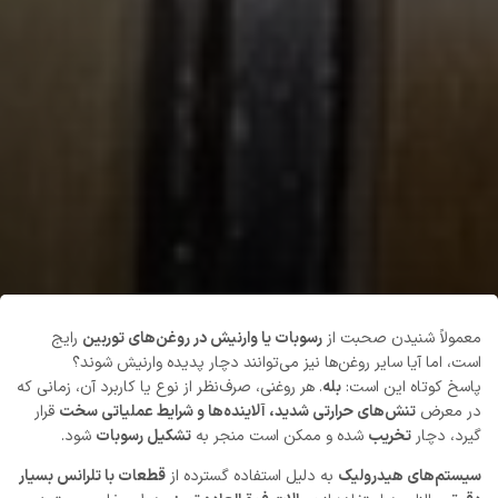
معمولاً شنیدن صحبت از
رسوبات یا وارنیش در روغن‌های توربین
رایج
است، اما آیا سایر روغن‌ها نیز می‌توانند دچار پدیده وارنیش شوند؟
پاسخ کوتاه این است:
بله
. هر روغنی، صرف‌نظر از نوع یا کاربرد آن، زمانی که
در معرض
تنش‌های حرارتی شدید، آلاینده‌ها و شرایط عملیاتی سخت
قرار
گیرد، دچار
تخریب
شده و ممکن است منجر به
تشکیل رسوبات
شود.
سیستم‌های هیدرولیک
به دلیل استفاده گسترده از
قطعات با تلرانس بسیار