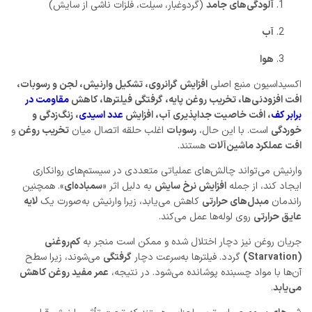
آلودگی‌های جامد
(گردوغبار، سیلت، فلزات ناشی از سایش)
آب
هوا
اکسیداسیون منبع اصلی
افزایش گرانروی، تشکیل وارنیش، لجن و رسوبات،
افت افزودنی‌ها، تخریب روغن پایه، گرفتگی فیلترها، کاهش
مقاومت در
برابر کف
، افت خاصیت جداپذیری آب، افزایش
عدد اسیدی
، زنگ‌زدگی و
خوردگی
است. با این حال،
رسوبات
اغلب حلقه اتصال میان
تخریب روغن
و
افت عملکرد ماشین‌آلات
هستند.
وارنیش می‌تواند چالش‌های عملیاتی متعددی در سیستم‌های روانکاری
ایجاد کند، از جمله
افزایش نرخ سایش
به دلیل اثر «
سمباده‌ای
». همچنین
راندمان
مبدل‌های حرارتی
کاهش می‌یابد، زیرا وارنیش به‌صورت یک
لایه
عایق حرارتی
روی لوله‌ها عمل می‌کند.
جریان روغن نیز دچار اختلال شده و ممکن است منجر به
کم‌روغنی
(Starvation)
گردد. فیلترها به‌سرعت دچار
گرفتگی
می‌شوند، زیرا سطح
آن‌ها با مواد چسبنده پوشانده می‌شود. در نتیجه،
عمر مفید روغن کاهش
می‌یابد
.