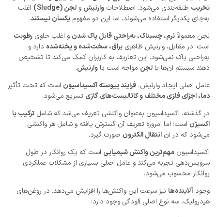
تخریب
طبقه‌بندی می‌شود. اصطلاحات
وارنیش
و
لجن (Sludge)
اغلب
به‌جای یکدیگر استفاده می‌شوند، اما این دو مفهوم
یکسان نیستند
.
لجن معمولاً
نرم، چسبناک، به‌راحتی قابل پاک شدن
و اغلب حاوی
رطوبت
است. در مقابل، وارنیش ظاهری
براق، سخت‌شده و پخته‌شده
دارد و
به‌راحتی پاک نمی‌شود. این تعاریف به کاربران کمک می‌کند تا تشخیص
دهند سیستم آن‌ها با
لجن
مواجه است یا
وارنیش
.
عامل اصلی ایجاد وارنیش،
فرآیند پیوسته اکسیداسیون
است که تحت تأثیر
دما، اجزای فلزی مختلف و کاتالیست‌های گازی
تسریع می‌شود.
در گذشته، اکسیداسیون به‌عنوان واکنشی تعریف می‌شد که شامل
ترکیب با
اکسیژن
است؛ اما امروزه تعریف آن گسترش یافته و شامل هر واکنشی
می‌شود که در آن
انتقال الکترون
صورت گیرد.
اکسیداسیون
مهم‌ترین واکنش شیمیایی
است که یک روانکار در طول
سرویس‌دهی تجربه می‌کند و عامل اصلی بسیاری از مشکلات عملکردی
روانکار محسوب می‌شود.
وجود
آلاینده‌ها
نیز سرعت این واکنش‌ها را افزایش می‌دهد. در روغن‌های
هیدرولیک، سه نوع اصلی آلودگی وجود دارد: