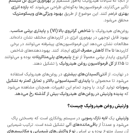
از آنجا که سیالات هیدرولیک به‌طور مستقیم بر
بهره‌وری انرژی کل سیستم
تأثیر می‌گذارند، فرمولاسیون‌ها به‌گونه‌ای طراحی می‌شوند که
بازده انرژی
بهتری
فراهم کنند. این موضوع از طریق
بهبود ویژگی‌های ویسکومتریک
محقق می‌شود.
روغن‌های هیدرولیک با
شاخص گرانروی بالا (VI)
و
پایداری برشی مناسب
،
بهبود قابل توجهی در بهره‌وری انرژی در کاربردهای مختلف نشان داده‌اند.
مطالعات نشان می‌دهد این فرمولاسیون‌های پیشرفته می‌توانند در برخی
کاربردها
تا ۱۰٪ کاهش مصرف انرژی
ایجاد کنند. بهبوددهنده‌های شاخص
گرانروی پایدار برشی معمولاً از نوع
پلیمرهای پلی‌متاکریلات
بوده و می‌توانند
تا
۱۵٪ از کل فرمولاسیون روغن هیدرولیک
را تشکیل دهند.
در نهایت، از
آنتی‌اکسیدان‌های بیشتری
در روغن‌های هیدرولیک استفاده
می‌شود تا محصولی با
پایداری اکسیداسیونی بالاتر
و
تمایل کمتر به تشکیل
رسوبات
تولید گردد. با وجود تمام این تغییرات، همچنان مشاهده می‌شود
که
پدیده وارنیش در روغن‌های هیدرولیک بیش از گذشته رخ می‌دهد
.
وارنیش روغن هیدرولیک چیست؟
وارنیش
یک
لایه نازک رسوبی
در سیستم روانکاری است که به‌سختی پاک
می‌شود و عمدتاً از
باقی‌مانده‌های آلی
تشکیل شده است. ترکیب شیمیایی
آن بسیار متنوع بوده و بر اساس
نوع واکنش‌های شیمیایی و مکانیسم‌های