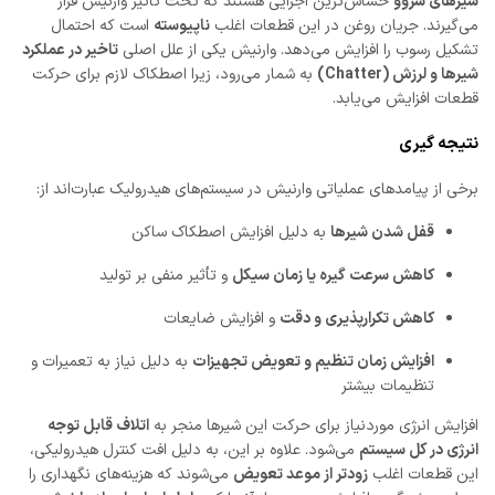
شیرهای سروو
حساس‌ترین اجزایی هستند که تحت تأثیر وارنیش قرار
می‌گیرند. جریان روغن در این قطعات اغلب
ناپیوسته
است که احتمال
تشکیل رسوب را افزایش می‌دهد. وارنیش یکی از علل اصلی
تاخیر در عملکرد
شیرها و لرزش (Chatter)
به شمار می‌رود، زیرا اصطکاک لازم برای حرکت
قطعات افزایش می‌یابد.
نتیجه گیری
برخی از پیامدهای عملیاتی وارنیش در سیستم‌های هیدرولیک عبارت‌اند از:
قفل شدن شیرها
به دلیل افزایش اصطکاک ساکن
کاهش سرعت گیره یا زمان سیکل
و تأثیر منفی بر تولید
کاهش تکرارپذیری و دقت
و افزایش ضایعات
افزایش زمان تنظیم و تعویض تجهیزات
به دلیل نیاز به تعمیرات و
تنظیمات بیشتر
افزایش انرژی موردنیاز برای حرکت این شیرها منجر به
اتلاف قابل توجه
انرژی در کل سیستم
می‌شود. علاوه بر این، به دلیل افت کنترل هیدرولیکی،
این قطعات اغلب
زودتر از موعد تعویض
می‌شوند که هزینه‌های نگهداری را