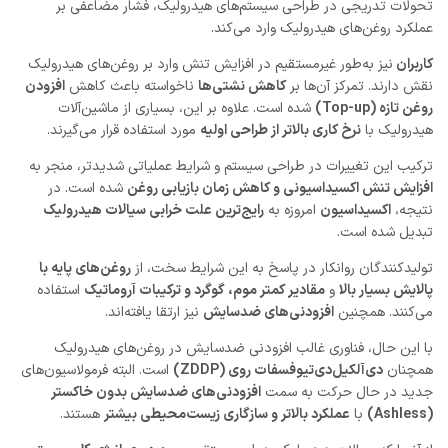
تحولات تدریجی در طراحی سیستم‌های هیدرولیک، فشار مضاعفی بر
عملکرد روغن‌های هیدرولیک وارد می‌کند.
کاربران
نیز به‌طور غیرمستقیم در افزایش تنش وارد بر روغن‌های هیدرولیک
نقش دارند. تمرکز آن‌ها بر
کاهش نشتی‌ها
ناخواسته باعث کاهش
افزودن
روغن تازه (Top-up)
شده است. علاوه بر این، بسیاری از ماشین‌آلات
هیدرولیک با
نرخ کاری بالاتر از طراحی اولیه
مورد استفاده قرار می‌گیرند.
ترکیب این تغییرات در طراحی سیستم و شرایط عملیاتی شدیدتر، منجر به
افزایش تنش اکسیداسیونی و کاهش زمان بازیابی روغن
شده است. در
نتیجه،
اکسیداسیون
امروزه به
رایج‌ترین علت خرابی سیالات هیدرولیک
تبدیل شده است.
تولیدکنندگان روانکار در پاسخ به این شرایط سخت، از
روغن‌های پایه با
پالایش بسیار بالا
و
مقادیر کمتر موم، گوگرد و ترکیبات آروماتیک
استفاده
می‌کنند. همچنین
افزودنی‌های ضدسایش
نیز ارتقا یافته‌اند.
با این حال، فناوری غالب افزودنی ضدسایش در روغن‌های هیدرولیک
همچنان
دی‌آلکیل‌دی‌تیوفسفات روی (ZDDP)
است. البته فرمولاسیون‌های
جدید در حال حرکت به سمت
افزودنی‌های ضدسایش بدون خاکستر
(Ashless)
با
عملکرد بالاتر و سازگاری زیست‌محیطی بیشتر
هستند.