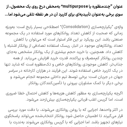
عنوان “چندمنظوره یا multipurpose” به‌محض درج روی یک محصول، از
سوی برخی به‌عنوان تأییدیه‌ای برای کاربرد آن در هر نقطه تلقی می‌شود اما…
واژه‌ی “یکپارچه‌سازی (Consolidation)” اصطلاحی بسیار رایج است؛ به‌ویژه
زمانی که صحبت از کاهش تعداد روانکارهای مورد استفاده در یک مجموعه
صنعتی باشد. این رویکرد بر این فکر استوار است که می‌توان با کاهش
تعداد روانکارهای موجود در انبار، ریسک استفاده تصادفی از روانکار اشتباه را
کاهش داد. همچنین، با خرید حجم بیشتری از یک روانکار مشخص به‌جای
چندین روانکار کم‌مصرف و پراکنده، قدرت خرید افزایش می‌یابد. از همه
جذاب‌تر، کاهش موجودی روانکارهای خاص و تک‌منظوره است که شاید تنها
در یک کاربرد خاص استفاده شوند. این فرآیند در هزاران کارخانه در سراسر
جهان در جریان است؛ برخی توسط تیم داخلی مجموعه انجام می‌شود و
برخی دیگر با کمک مشاوران بیرونی یا تأمین‌کنندگان روانکار.
اگرچه یکپارچه‌سازی به منظور کاهش هزینه‌ها و کاهش احتمال خطا ضروری
است، اما گریس اغلب قربانی یکپارچه‌سازی بیش‌ازحد می‌شود.
در اکثر واحدها، اجزایی که با روغن روانکاری می‌شوند، با دقت مورد بررسی
قرار می‌گیرند تا اطمینان حاصل شود روانکار انتخاب‌شده می‌تواند پاسخگوی
نیازهای تجهیز باشد. اما اجزایی که با گریس روانکاری می‌شوند به‌ندرت با