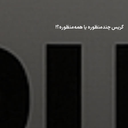
گریس چندمنظوره یا همه‌منظوره؟!