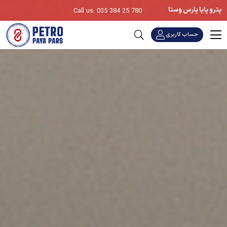
پترو پایا پارس وستا
Call us: 035 384 25 780
حساب کاربری