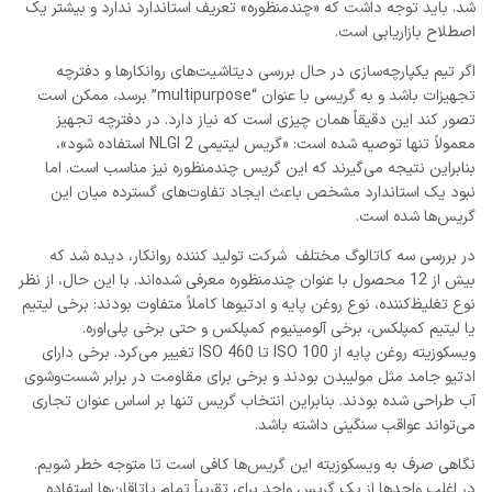
شد. باید توجه داشت که «چندمنظوره» تعریف استاندارد ندارد و بیشتر یک
اصطلاح بازاریابی است.
اگر تیم یکپارچه‌سازی در حال بررسی دیتاشیت‌های روانکارها و دفترچه
تجهیزات باشد و به گریسی با عنوان “multipurpose” برسد، ممکن است
تصور کند این دقیقاً همان چیزی است که نیاز دارد. در دفترچه تجهیز
معمولاً تنها توصیه شده است: «گریس لیتیمی NLGI 2 استفاده شود»،
بنابراین نتیجه می‌گیرند که این گریس چندمنظوره نیز مناسب است. اما
نبود یک استاندارد مشخص باعث ایجاد تفاوت‌های گسترده میان این
گریس‌ها شده است.
در بررسی سه کاتالوگ مختلف شرکت تولید کننده روانکار، دیده شد که
بیش از 12 محصول با عنوان چندمنظوره معرفی شده‌اند. با این حال، از نظر
نوع تغلیظ‌کننده، نوع روغن پایه و ادتیوها کاملاً متفاوت بودند: برخی لیتیم
یا لیتیم کمپلکس، برخی آلومینیوم کمپلکس و حتی برخی پلی‌اوره.
ویسکوزیته روغن پایه از ISO 100 تا ISO 460 تغییر می‌کرد. برخی دارای
ادتیو جامد مثل مولیبدن بودند و برخی برای مقاومت در برابر شست‌وشوی
آب طراحی شده بودند. بنابراین انتخاب گریس تنها بر اساس عنوان تجاری
می‌تواند عواقب سنگینی داشته باشد.
نگاهی صرف به ویسکوزیته این گریس‌ها کافی است تا متوجه خطر شویم.
در اغلب واحدها از یک گریس واحد برای تقریباً تمام یاتاقان‌ها استفاده