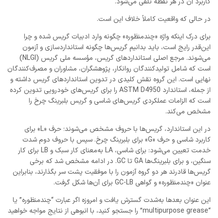
کاربرد آن در هر نقطه تلقی می‌شود.
در حالی که واقعیت کاملاً خلاف این است.
برای درک اینکه واژه «چندمنظوره» چگونه وارد ادبیات گریس شده و چرا
این‌قدر رایج است، باید بدانیم گریس‌ها چگونه استانداردسازی و آزمون
می‌شوند. مرجع اصلی استانداردهای گریس، مؤسسه ملی گریس‌ (NLGI)
است که شامل تولیدکنندگان روانکار، پژوهشگران، مشاوران و مصرف‌کنندگان
نهایی است. این گروه نقش کلیدی در تدوین استانداردهای گریس داشته و
از جمله، استاندارد ASTM D4950 را برای گریس‌های خودرویی تدوین کرده
است که الزامات عملکردی گریس‌های شاسی و گریس بلبرینگ چرخ را
مشخص می‌کند.
در این استاندارد، گریس‌ها با حروف مشخص می‌شوند؛ حرف «L» برای
کاربرد شاسی و حرف «G» برای بلبرینگ چرخ. سپس با حروف دوم شدت
خدمت تعیین می‌شود: برای شاسی، LA به‌معنای کار سبک و LB برای کار
سنگین، و برای بلبرینگ‌ها GA تا GC. در ادامه مشخص شد که برخی
گریس‌ها قادرند هر دو گروه آزمون را با موفقیت پشت سر بگذارند، بنابراین
عنوان «چندمنظوره» و گواهی GC-LB برای آن‌ها شکل گرفت.
این عنوان بعدها به‌شدت گسترش یافت و امروزه اگر عبارت “چندمنظوره” یا
“multipurpose grease” را جستجو کنید، با انبوهی از نتایج مواجه خواهید