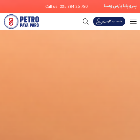
پترو پایا پارس وستا
Call us: 035 384 25 780
حساب کاربری