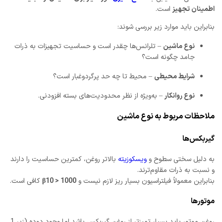
اطمینان تجهیز
است.
بنابراین باید موارد زیر بررسی شوند:
نوع ماشین
– تلرانس‌ها چقدر است و حساسیت تجهیزات به ذرات
جامد چگونه است؟
شرایط محیطی
– محیط تا چه حد پرگردوغبار است؟
نوع روانکار
– به‌ویژه از نظر محدودیت‌های بسته افزودنی.
ملاحظات مربوط به نوع ماشین
گیربکس‌ها
به دلیل سختی سطوح و
ویسکوزیته
بالاتر روغن، کمترین حساسیت را دارند
و نسبت به ذرات مقاوم‌ترند.
بنابراین معمولاً فیلتراسیون بسیار ریز لازم نیست و
β10 > 1000
کافی است.
موتورها
روغن موتور باید بسیار تمیزتر از روغن گیربکس باشد اما وجود دوده (زیر 1