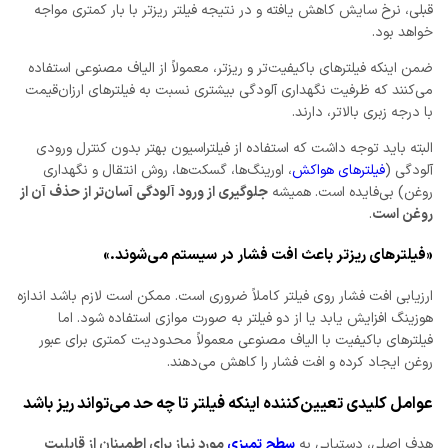
قبلی، نرخ سایش کاهش یافته و در نتیجه فیلتر ریزتر با بار کمتری مواجه
خواهد بود.
ضمن اینکه فیلترهای باکیفیت‌تر و ریزتر، معمولاً از الیاف مصنوعی استفاده
می‌کنند که ظرفیت نگهداری آلودگی بیشتری نسبت به فیلترهای ارزان‌قیمت
با درجه زبری بالاتر، دارند.
البته باید توجه داشت که استفاده از فیلتراسیون بهتر بدون کنترل ورودی
آلودگی (
فیلترهای هواکش
، اورینگ‌ها، گسکت‌ها، روش انتقال و نگهداری
روغن) بی‌فایده است. همیشه
جلوگیری از ورود آلودگی آسان‌تر از حذف آن از
روغن است
.
«فیلترهای ریزتر باعث افت فشار در سیستم می‌شوند.»
ارزیابی افت فشار روی فیلتر کاملاً ضروری است. ممکن است لازم باشد اندازه
هوزینگ افزایش یابد یا از دو فیلتر به صورت موازی استفاده شود. اما
فیلترهای باکیفیت با الیاف مصنوعی معمولاً محدودیت کمتری برای عبور
روغن ایجاد کرده و افت فشار را کاهش می‌دهند.
عوامل کلیدی تعیین‌کننده اینکه فیلتر تا چه حد می‌تواند ریز باشد
هدف اصلی، دستیابی به
سطح تمیزی
مورد نیاز برای اطمینان از قابلیت