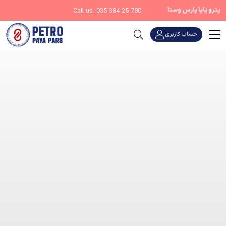
پترو پایا پارس وستا
Call us: 035 384 25 780
حساب کاربری