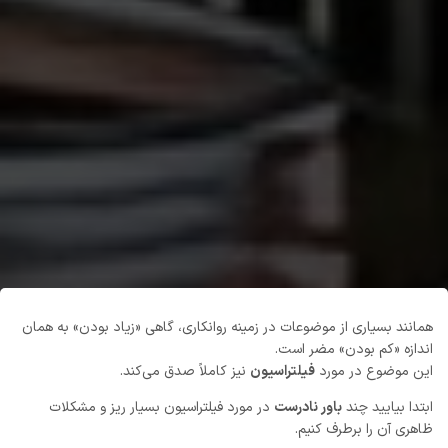
همانند بسیاری از موضوعات در زمینه روانکاری، گاهی «زیاد بودن» به همان
اندازه «کم بودن» مضر است.
این موضوع در مورد
فیلتراسیون
نیز کاملاً صدق می‌کند.
ابتدا بیایید چند
باور نادرست
در مورد فیلتراسیون بسیار ریز و مشکلات
ظاهری آن را برطرف کنیم.