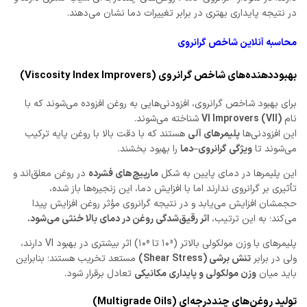
در نتیجه پایداری بهتری در برابر تغییرات دما نشان می‌دهند.
محاسبه آنلاین شاخص گرانروی
بهبوددهنده‌های شاخص گرانروی (Viscosity Index Improvers)
برای بهبود شاخص گرانروی، افزودنی‌هایی به روغن افزوده می‌شوند که با
نام
VI Improvers (VII)
شناخته می‌شوند.
این افزودنی‌ها
پلیمرهای آلی
هستند که با دقت بالا با روغن پایه ترکیب
می‌شوند تا
ویژگی گرانروی–دما
را بهبود بخشند.
این پلیمرها در دمای پایین به شکل
مارپیچ‌های فشرده
در روغن معلق‌اند و
تأثیری بر گرانروی ندارند اما با افزایش دما، این زنجیره‌ها باز شده،
حجمشان افزایش می‌یابد و در نتیجه گرانروی مؤثر روغن افزایش پیدا
می‌کند؛ به این ترتیب،
اثر رقیق‌شدگی روغن در دمای بالا خنثی می‌شود.
پلیمرهای با وزن مولکولی بالاتر (۱۰³ تا ۱۰⁶) اثر بیشتری در بهبود VI دارند،
ولی در برابر
تنش برشی (Shear Stress)
مستعد تخریب هستند؛ بنابراین
باید میان
وزن مولکولی و پایداری مکانیکی
تعادل برقرار شود.
تولید روغن‌های چنددرجه‌ای (Multigrade Oils)