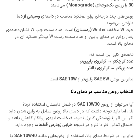
30
را روغن
تک‌درجه‌ای (Monograde)
می‌نامند.
روغن‌های چند درجه‌ای برای عملکرد مناسب در
دامنه‌ی وسیعی از دما
طراحی می‌شوند.
حرف
W
مخفف
Winter (زمستان)
است. عدد سمت چپ W نشان‌دهنده‌ی
رفتار روغن در دمای پایین، و عدد سمت راست W بیانگر عملکرد آن در
دمای بالا است.
قاعده‌ی کلی این است که:
عدد کوچکتر → گرانروی پایین‌تر
عدد بزرگتر → گرانروی بالاتر
بنابراین روغن
SAE 5W
رقیق‌تر از
SAE 10W
است.
انتخاب روغن مناسب در دمای بالا
آیا می‌توان از روغن
SAE 10W30
در فصل تابستان استفاده کرد؟
بله، اما باید توجه داشت که در دمای بالا روغن تمایل به رقیق شدن دارد.
اگر این اثر رقیق‌شدگی کنترل نشود، ضخامت لایه‌ی روانکار کاهش یافته و
احتمال تماس فلز با فلز و در نتیجه
خرابی زودرس قطعات
وجود دارد.
بنابراین در شرایط دمای بالا، استفاده از روغن‌هایی مانند
SAE 10W40
یا