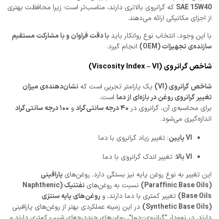
SAE 15W40
که گرانروی بالاتری دارند، مناسب‌تر است؛ زیرا محافظت بهتری
از اجزای مکانیکی ارائه می‌دهند.
با این وجود، انتخاب نوع روانکار باید
با دقت فراوان و با مشارکت مستقیم
سازنده‌ی تجهیزات (OEM)
انجام گیرد.
شاخص گرانروی (Viscosity Index – VI)
شاخص گرانروی (VI)
یک پارامتر تجربی است که
نشان‌دهنده‌ی میزان
تغییر گرانروی روغن در بازه‌ای از دما
است.
برای محاسبه‌ی آن، گرانروی در
۴۰ درجه سانتی‌گراد
و
۱۰۰ درجه سانتی‌گراد
اندازه‌گیری می‌شود.
VI پایین
: تغییر زیاد گرانروی با دما
VI بالا
: تغییر اندک گرانروی با دما
این تغییر به نوع روغن پایه نیز بستگی دارد. روغن‌های
پارافینی
(Paraffinic Base Oils)
نسبت به روغن‌های
نفتنیک (Naphthenic
Base Oils)
تغییر کمتری با دما دارند، و
روغن‌های پایه سنتزی
(Synthetic Base Oils)
در این زمینه عملکردی بهتر از روغن‌های پارافینی
دارند. در نمودار “گرانروی–دما”، روغن‌های چنددرجه‌ای شیب کمتری دارند و