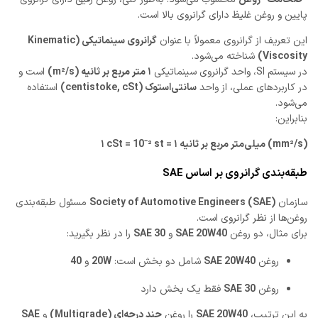
پایین و روغن غلیظ دارای گرانروی بالا است.
این تعریف از گرانروی معمولاً با عنوان
گرانروی سینماتیکی (Kinematic
Viscosity)
شناخته می‌شود.
در سیستم SI، واحد گرانروی سینماتیکی
۱ متر مربع بر ثانیه (m²/s)
است و
در کاربردهای عملی، از واحد
سانتی‌استوک (centistoke, cSt)
استفاده
می‌شود.
بنابراین:
۱ cSt = 10⁻² st = ۱ میلی‌متر مربع بر ثانیه (mm²/s)
طبقه‌بندی گرانروی بر اساس SAE
سازمان
Society of Automotive Engineers (SAE)
مسئول طبقه‌بندی
روغن‌ها از نظر گرانروی است.
برای مثال، دو روغن
SAE 20W40
و
SAE 30
را در نظر بگیرید:
روغن
SAE 20W40
شامل دو بخش است:
20W
و
40
روغن
SAE 30
فقط یک بخش دارد
به این ترتیب،
SAE 20W40
را روغن
چند درجه‌ای (Multigrade)
و
SAE