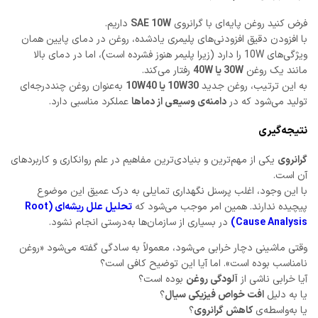
فرض کنید روغن پایه‌ای با گرانروی
SAE 10W
داریم.
با افزودن دقیق افزودنی‌های پلیمری یادشده، روغن در دمای پایین همان
ویژگی‌های 10W را دارد (زیرا پلیمر هنوز فشرده است)، اما در دمای بالا
مانند یک روغن
30W یا 40W
رفتار می‌کند.
به این ترتیب، روغن جدید
10W30 یا 10W40
به‌عنوان روغن چنددرجه‌ای
تولید می‌شود که در
دامنه‌ی وسیعی از دماها
عملکرد مناسبی دارد.
نتیجه‌گیری
گرانروی
یکی از مهم‌ترین و بنیادی‌ترین مفاهیم در علم روانکاری و کاربردهای
آن است.
با این وجود، اغلب پرسنل نگهداری تمایلی به درک عمیق این موضوع
پیچیده ندارند. همین امر موجب می‌شود که
تحلیل علل ریشه‌ای (Root
Cause Analysis)
در بسیاری از سازمان‌ها به‌درستی انجام نشود.
وقتی ماشینی دچار خرابی می‌شود، معمولاً به سادگی گفته می‌شود «روغن
نامناسب بوده است». اما آیا این توضیح کافی است؟
آیا خرابی ناشی از
آلودگی روغن
بوده است؟
یا به دلیل
افت خواص فیزیکی سیال
؟
یا به‌واسطه‌ی
کاهش گرانروی
؟