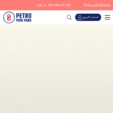
پترو پایا پارس وستا
Call us: 035 384 25 780
حساب کاربری