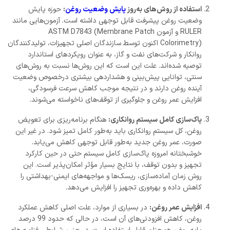
استفاده از روش‌های به‌روز
پایش وضعیت روغن
:
حوزه پایش
وضعیت روغن پیشرفت قابل توجهی داشته است. آزمون‌هایی مانند
RULER و آزمون ASTM D7843 (Membrane Patch
Colorimetry) اکنون توسط سازندگان اصلی تجهیزات، تولیدکنندگان
روانکار و شرکت‌های نفت و گاز، به عنوان رویکردهای استاندارد
توصیه شده‌اند. علت این است که این روش‌ها نسبت به روش‌های
سنتی، توانایی پیش‌بینی و هشداردهی بیشتری درخصوص وضعیت
آینده روغن دارند و در نتیجه موجب کاهش سرعت فرسودگی،
افزایش عمر روغن و جلوگیری از توقف‌های ناخواسته می‌شوند.
پاک‌سازی کامل سیستم روانکاری:
هنگام برنامه‌ریزی برای تعویض
روغن، کل سیستم روانکاری باید به‌طور کامل تمیز شود. در غیر این
صورت، عمر روغن جدید به‌طور قابل توجهی کاهش می‌یابد.
خوشبختانه امروزه پاک‌سازی کامل سیستم حتی در حین کارکرد
تجهیز و بدون توقف، با نتایج بسیار مؤثر امکان‌پذیر است. این
روش زمان آماده‌سازی، ریسک‌ها و مواجهه‌های ایمنی-بهداشتی را
کاهش داده و بهره‌وری تجهیز را افزایش می‌دهد.
افزایش عمر روغن:
در بسیاری از موارد، علت اصلی کاهش عملکرد
روغن، کاهش افزودنی‌های آن است، در حالی که حدود 99 درصد