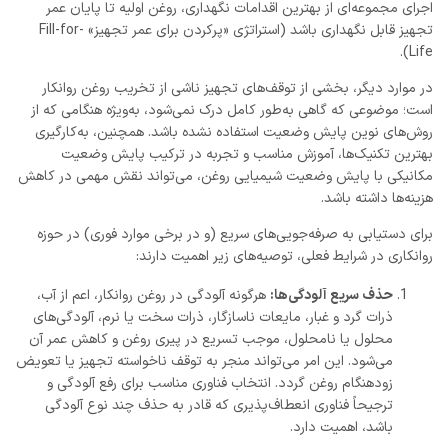
اجرای مجموعه‌ای از بهترین اقدامات نگهداری، روغن اولیه تا پایان عمر
تجهیز قابل نگهداری باشد (استراتژی «پرکردن برای عمر تجهیز» Fill-for-
Life).
در موارد دیگر، بخشی از توقف‌های تجهیز ناشی از تخریب روغن روانکار
است؛ موضوعی که گاهی به‌طور کامل درک نمی‌شود، به‌ویژه هنگامی که از
روش‌های نوین پایش وضعیت استفاده نشده باشد. همچنین، به‌کارگیری
بهترین تکنیک‌ها، آموزش مناسب و تجربه در ترکیب پایش وضعیت
مکانیکی با پایش وضعیت شیمیایی روغن، می‌تواند نقش مهمی در کاهش
هزینه‌ها داشته باشد.
برای دستیابی به صرفه‌جویی‌های سریع (و در برخی موارد فوری) در حوزه
روانکاری در شرایط فعلی، توصیه‌های زیر اهمیت دارند:
حذف سریع آلودگی‌ها:
هرگونه آلودگی در روغن روانکار، اعم از آب،
ذرات گرد و غبار، مایعات ناسازگار، ذرات سخت یا نرم، آلودگی‌های
محلول یا نامحلول، موجب تسریع در پیری روغن و کاهش عمر آن
می‌شود. این امر می‌تواند منجر به توقف ناخواسته تجهیز یا تعویض
زودهنگام روغن گردد. انتخاب فناوری مناسب برای رفع آلودگی و
ترجیحاً فناوری انعطاف‌پذیری که قادر به حذف چند نوع آلودگی
باشد، اهمیت دارد.