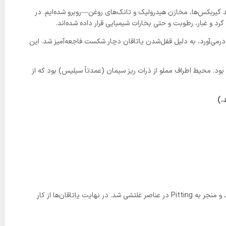
 گیربکس‌ها، مخازن هیدرولیک و تانک‌های روغن—روبرو شده‌ایم. در
 گرد و غبار، رطوبت و حتی بخارات شیمیایی قرار داده شده‌اند.
درمی‌آورد، به دلیل قفل‌شدن یاتاقان دچار شکست فاجعه‌آمیز شد. این
ود. محیط اطراف مملو از ذرات ریز سیمان (عمدتاً سیلیس) بود که از
.)
آزمایشگاه تأیید کرد که بیش از 90% این لجن، گرد و غبار سیلیس بوده است. سه ماه بعد از اینکه هیچ اقدام اصلاحی صورت نگرفت، سایش ساینده تشدید و منجر به Pitting در عناصر غلتشی شد. در نهایت یاتاقان‌ها از کار