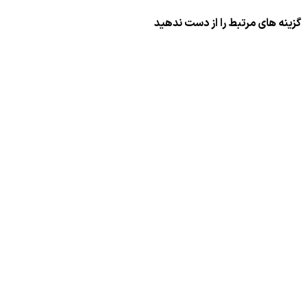
گزینه های مرتبط را از دست ندهید
روغن موتور و برآورده کردن الزامات واقعی موتور
چه ابزارهایی برای پایش میزان افزودنی‌ها استفاده