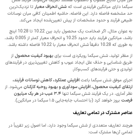
مرز میان نتایج مطلوب و نامطلوب هستند تعریف می‌شوند. فرآیند شش
سیگما دارای میانگین فرآیندی است که
شش انحراف معیار
تا نزدیک‌ترین
حد مشخصه فاصله دارد. این فاصله، حاشیه اطمینان کافی میان نوسانات
طبیعی فرآیند و حدود مشخصات از پیش تعیین‌شده ایجاد می‌کند.
به عنوان مثال، اگر ضخامت یک محصول باید بین 10.22 تا 10.28 اینچ
باشد، میانگین فرآیند باید حدود 10.25 و انحراف معیار کمتر از 0.005 باشد،
به طوری که 10.28 دقیقاً شش انحراف معیار با 10.22 فاصله داشته باشد.
از منظر تولید، شش سیگما رویکردی است برای
بهبود کیفیت محصول
از
طریق شناسایی و حذف علل ایجاد عیوب و کاهش تغییرپذیری در فرآیندهای
تولیدی و حتی فرآیندهای کسب‌وکار.
اجرای موفق شش سیگما باعث
افزایش عملکرد، کاهش نوسانات فرآیند،
ارتقای کیفیت محصول، افزایش سودآوری و بهبود روحیه کارکنان
می‌شود. از
نظر آماری، در یک فرآیند شش سیگما تنها
۳.۴ عیب در هر یک میلیون
فرصت
بروز خواهد کرد (با احتساب جابه‌جایی ۱.۵ سیگما در میانگین).
عناصر مشترک در تمامی تعاریف
هرچند تعاریف متعددی از شش سیگما وجود دارد، اما اصول زیر تقریباً در
تمامی آن‌ها مشترک است: