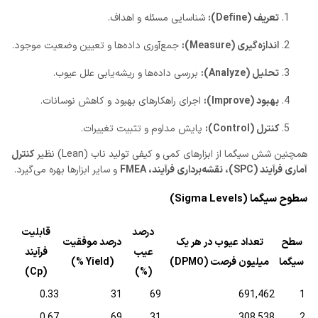
تعریف (Define):
شناسایی مسئله و اهداف.
اندازه‌گیری (Measure):
جمع‌آوری داده‌ها و تعیین وضعیت موجود.
تحلیل (Analyze):
بررسی داده‌ها و ریشه‌یابی علل عیوب.
بهبود (Improve):
اجرای راهکارهای بهبود و کاهش نوسانات.
کنترل (Control):
پایش مداوم و تثبیت تغییرات.
همچنین شش سیگما از ابزارهای کمی و کیفی تولید ناب (Lean) نظیر
کنترل
آماری فرآیند (SPC)، نقشه‌برداری فرآیند، FMEA
و سایر ابزارها بهره می‌گیرد.
سطوح سیگما (Sigma Levels)
درصد
قابلیت
سطح
تعداد عیوب در هر یک
درصد موفقیت
عیب
فرآیند
سیگما
میلیون فرصت (DPMO)
(Yield %)
(Cp)
(%)
0.33
31
69
691,462
1
0.67
69
31
308,538
2