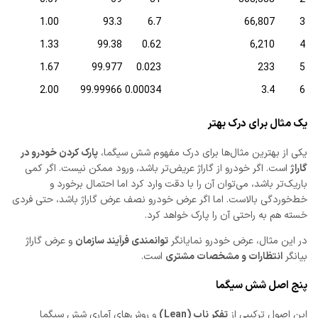
1.00
93.3
6.7
66,807
3
1.33
99.38
0.62
6,210
4
1.67
99.977
0.023
233
5
2.00
99.99966
0.00034
3.4
6
یک مثال برای درک بهتر
یکی از بهترین مثال‌ها برای درک مفهوم شش سیگما،
پارک کردن خودرو در
گاراژ
است. اگر خودرو از گاراژ عریض‌تر باشد، ورود ممکن نیست. اگر کمی
باریک‌تر باشد، می‌توان آن را با دقت وارد کرد اما احتمال برخورد و
خط‌خوردگی بالاست. اما اگر عرض خودرو نصف عرض گاراژ باشد، حتی فردی
خسته هم به راحتی آن را پارک خواهد کرد.
در این مثال، عرض خودرو نمایانگر
توانمندی فرآیند سازمان
و عرض گاراژ
بیانگر
انتظارات و مشخصات مشتری
است.
پنج اصل شش سیگما
این اصول ترکیبی از
تفکر ناب (Lean)
و روش‌های آماری شش سیگما