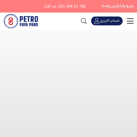
پترو پایا پارس وستا
Call us: 035 384 25 780
حساب کاربری