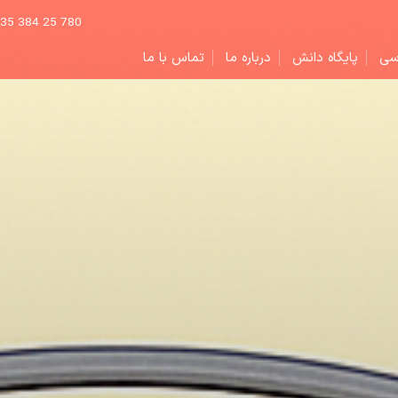
 035 384 25 780
سی
پایگاه دانش
درباره ما
تماس با ما