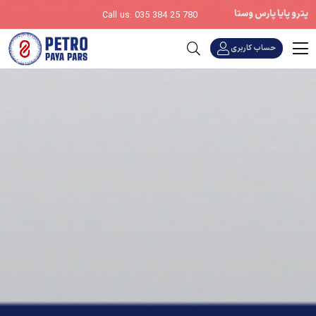
پترو پایا پارس وستا
Call us: 035 384 25 780
حساب کاربری