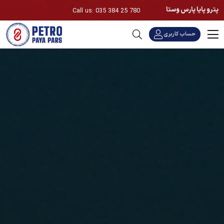
پترو پایا پارس وستا
Call us: 035 384 25 780
حساب کاربری