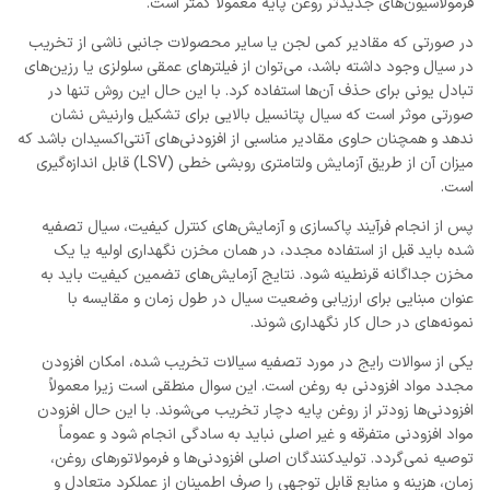
فرمولاسیون‌های جدیدتر روغن پایه معمولاً کمتر است.
در صورتی که مقادیر کمی لجن یا سایر محصولات جانبی ناشی از تخریب
در سیال وجود داشته باشد، می‌توان از فیلترهای عمقی سلولزی یا رزین‌های
تبادل یونی برای حذف آن‌ها استفاده کرد. با این حال این روش تنها در
صورتی موثر است که سیال پتانسیل بالایی برای تشکیل وارنیش نشان
ندهد و همچنان حاوی مقادیر مناسبی از افزودنی‌های آنتی‌اکسیدان باشد که
میزان آن از طریق آزمایش ولتامتری روبشی خطی (LSV) قابل اندازه‌گیری
است.
پس از انجام فرآیند پاکسازی و آزمایش‌های کنترل کیفیت، سیال تصفیه
شده باید قبل از استفاده مجدد، در همان مخزن نگهداری اولیه یا یک
مخزن جداگانه قرنطینه شود. نتایج آزمایش‌های تضمین کیفیت باید به
عنوان مبنایی برای ارزیابی وضعیت سیال در طول زمان و مقایسه با
نمونه‌های در حال کار نگهداری شوند.
یکی از سوالات رایج در مورد تصفیه سیالات تخریب شده، امکان افزودن
مجدد مواد افزودنی به روغن است. این سوال منطقی است زیرا معمولاً
افزودنی‌ها زودتر از روغن پایه دچار تخریب می‌شوند. با این حال افزودن
مواد افزودنی متفرقه و غیر اصلی نباید به سادگی انجام شود و عموماً
توصیه نمی‌گردد. تولیدکنندگان اصلی افزودنی‌ها و فرمولاتورهای روغن،
زمان، هزینه و منابع قابل توجهی را صرف اطمینان از عملکرد متعادل و