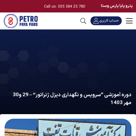
پترو پایا پارس وستا
Call us: 035 384 25 780
حساب کاربری
دوره آموزشی “سرویس و نگهداری دیزل ژنراتور” – 29 و30
مهر 1403