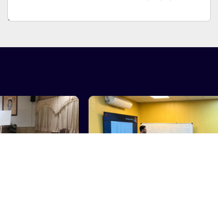
دوره آموزشی سه روزه “اصول روانکاری” – دی ماه 1404 – مجتمع
معدنی چادرملو اردکان