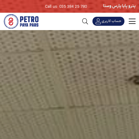
پترو پایا پارس وستا
Call us: 035 384 25 780
حساب کاربری