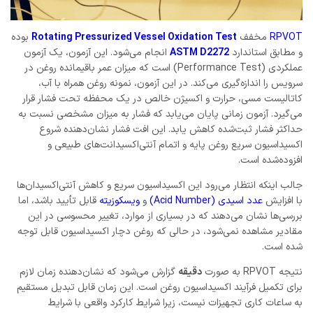
RPVOT
مخفف
Rotating Pressurized Vessel Oxidation Test
بوده
و مطابق استاندارد
ASTM D2272
انجام می‌شود. این آزمون، یک آزمون
عملکردی (Performance Test) است که میزان عمر باقیمانده روغن در
سرویس را اندازه‌گیری می‌کند. در این آزمون، نمونه روغن همراه با آب،
کاتالیست مسی، حرارت و اکسیژن خالص در یک محفظه تحت فشار قرار
می‌گیرد. آزمون زمانی پایان می‌یابد که فشار به میزان مشخصی نسبت به
حداکثر فشار ثبت‌شده کاهش یابد. این افت فشار نشان‌دهنده شروع
اکسیداسیون سریع روغن پایه و اتمام آنتی‌اکسیدانت‌های طبیعی و
افزوده‌شده است.
جالب اینکه انتظار می‌رود این اکسیداسیون سریع و کاهش آنتی‌اکسیدان‌ها
با افزایش
عدد اسیدی (Acid Number)
و
ویسکوزیته
قابل تأیید باشد، اما
بررسی‌ها نشان می‌دهند که در بسیاری از موارد، تغییر محسوسی در این
مقادیر مشاهده نمی‌شود، در حالی که روغن دچار اکسیداسیون قابل توجه
شده است.
نتیجه RPVOT به صورت
دقیقه
گزارش می‌شود که نشان‌دهنده زمان لازم
برای تکمیل فرآیند اکسیداسیون روغن است. این زمان قابل تبدیل مستقیم
به ساعات کاری تجهیزات نیست، زیرا شرایط کارکرد واقعی با شرایط