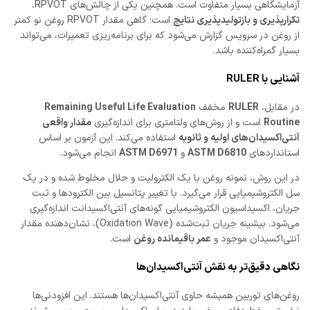
آزمایشگاهی بسیار متفاوت است. همچنین یکی از چالش‌های RPVOT،
تکرارپذیری و بازتولیدپذیری نتایج
است؛ گاهی مقدار RPVOT روغن نو کمتر
از روغن در سرویس گزارش می‌شود که برای برنامه‌ریزی تعمیرات، می‌تواند
بسیار گمراه‌کننده باشد.
آشنایی با RULER
در مقابل،
RULER
مخفف
Remaining Useful Life Evaluation
Routine
است و از روش‌های ولتامتری برای اندازه‌گیری
مقدار واقعی
آنتی‌اکسیدان‌های اولیه و ثانویه
استفاده می‌کند. این آزمون بر اساس
استانداردهای
ASTM D6810
و
ASTM D6971
انجام می‌شود.
در این روش، نمونه روغن با یک الکترولیت و حلال مخلوط شده و در یک
سل الکتروشیمیایی قرار می‌گیرد. با تغییر پتانسیل بین الکترودها و ثبت
جریان، اکسیداسیون الکتروشیمیایی گونه‌های آنتی‌اکسیدانت اندازه‌گیری
می‌شود. بیشینه جریان ثبت‌شده (Oxidation Wave)، نشان‌دهنده مقدار
آنتی‌اکسیدان موجود و
عمر باقیمانده روغن
است.
نگاهی دقیق‌تر به نقش آنتی‌اکسیدان‌ها
روغن‌های توربین همیشه حاوی آنتی‌اکسیدان‌ها هستند. این افزودنی‌ها