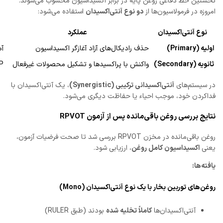
نخستین خط دفاعی روغن پایه در برابر اکسیداسیون محسوب می‌شوند.
امروزه در فرمولاسیون‌ها از
دو نوع آنتی‌اکسیدان
استفاده می‌شود:
نوع آنتی‌اکسیدان
عملکرد
اولیه (Primary)
حذف رادیکال‌های آزاد آغازگر اکسیداسیون
آم
ثانویه (Secondary)
واکنش با پراکسیدها و تشکیل محصولات غیرفعال
P
در سیستم‌های
آنتی‌اکسیدانی ترکیبی (Synergistic)
، یک آنتی‌اکسیدان با
فداکردن خود، موجب احیاء یا حفاظت دیگری می‌شود.
نتایج بررسی روغن باقی‌مانده پس از آزمون RPVOT
روغن باقی‌مانده در مخزن RPVOT بررسی شد تا صحت فرضیات آزمون،
یعنی
اکسیداسیون کامل روغن
، ارزیابی شود.
یافته‌ها:
روغن‌های توربین بخار با یک نوع آنتی‌اکسیدان (Mono)
آنتی‌اکسیدان‌ها
کاملاً تخلیه شده
بودند (طبق RULER)