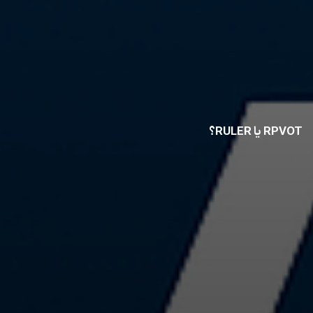
RPVOT یا RULER؟