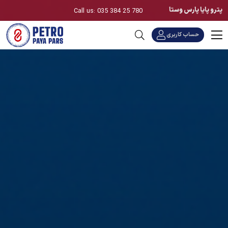
پترو پایا پارس وستا
Call us: 035 384 25 780
حساب کاربری