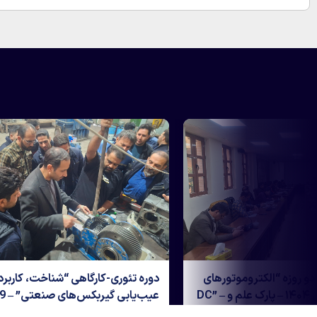
دوره آموزشی دو روزه “الکتروموتورهای AC و
دوره تئوری-کار
DC” – تاریخ 20 و 21 بهمن ۱۴۰۴ – پارک علم و
فناوری یزد
1404 – گندله سازی بافق