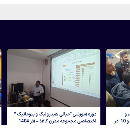
گاهی “شناخت، کاربرد، و
دوره آموزشی “مبانی هیدرولیک و
عیب‌یابی گیربکس‌های صنعتی” – 9 و 10 آذر
اختصاصی مجموعه مدرن کاغذ – آذر 