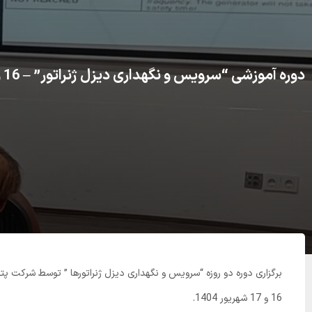
دوره آموزشی “سرویس و نگهداری دیزل ژنراتور” – 16 و 17 شهریور 1404
برگزاری دوره دو روزه “سرویس و نگهداری دیزل ژنراتورها ” توسط شرکت پترو پایا پارس در پارک علم و فناوری یزد 
16 و 17 شهریور 1404.