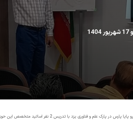
با تدریس 2 نفر اساتید متخصص این حوزه: مهندس تمیزی و مهندس سیدعلیزاده.