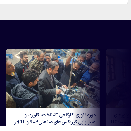
دوره آموزشی دو روزه “الکتروموتورهای AC و
دوره تئوری-کار
DC” – تاریخ 20 و 21 بهمن ۱۴۰۴ – پارک علم و
فناوری یزد
1404 – گندله سازی بافق