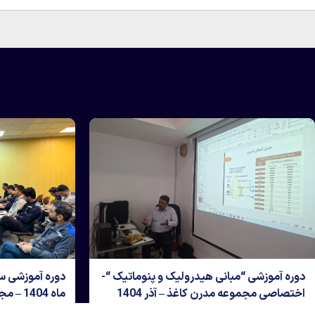
گاهی “شناخت، کاربرد، و
دوره آموزشی “مبانی هیدرولیک و
عیب‌یابی گیربکس‌های صنعتی” – 9 و 10 آذر
اختصاصی مجموعه مدرن کاغذ – آذر 