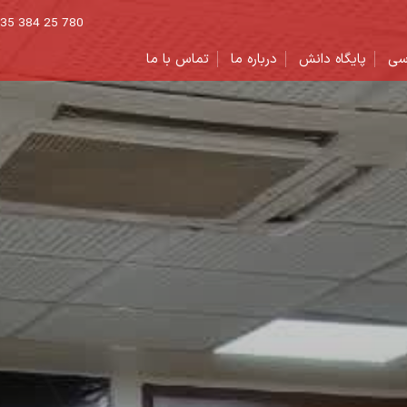
 035 384 25 780
سی
پایگاه دانش
درباره ما
تماس با ما