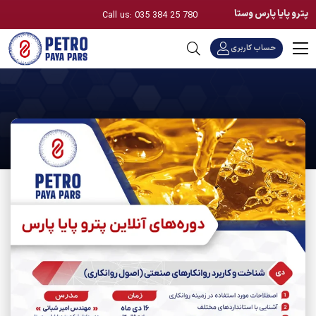
پترو پایا پارس وستا
Call us: 035 384 25 780
حساب کاربری