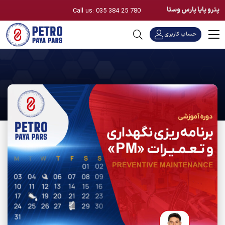
پترو پایا پارس وستا
Call us: 035 384 25 780
حساب کاربری