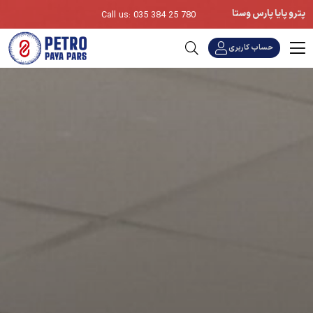
پترو پایا پارس وستا
Call us: 035 384 25 780
حساب کاربری